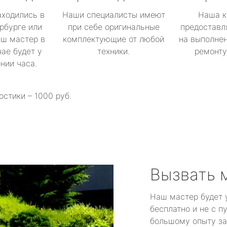
аходились в
Наши специалисты имеют
Наша к
рбурге или
при себе оригинальные
предоставл
аш мастер в
комплектующие от любой
на выполнен
ае будет у
техники.
ремонту 
ении часа.
остики – 1000 руб.
Вызвать 
Наш мастер будет 
бесплатно и не с п
большому опыту за