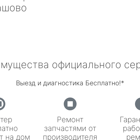
ашово
мущества официального се
Выезд и диагностика Бесплатно!*
тер
Ремонт
Гаран
латно
запчастями от
рабо
т на дом
производителя
рем