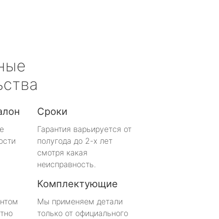
ные
ьства
алон
Сроки
е
Гарантия варьируется от
ости
полугода до 2-х лет
смотря какая
неисправность.
Комплектующие
онтом
Мы применяем детали
тно
только от официального