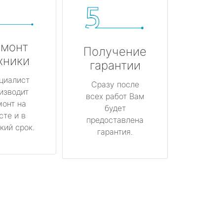
монт
Получение
хники
гарантии
циалист
Сразу после
изводит
всех работ Вам
монт на
будет
сте и в
предоставлена
кий срок.
гарантия.