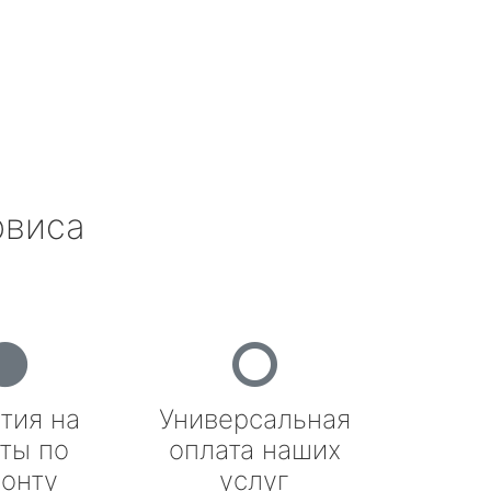
рвиса
тия на
Универсальная
ты по
оплата наших
онту
услуг