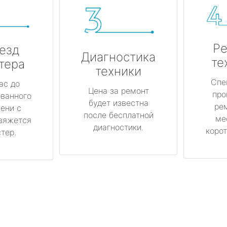
Ре
езд
Диагностика
те
тера
техники
Спе
ас до
Цена за ремонт
про
ованного
будет известна
ре
ени с
после бесплатной
ме
вяжется
диагностики.
корот
тер.