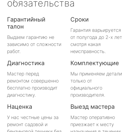
обязательства
Гарантийный
Сроки
талон
Гарантия варьируется
Выдаем гарантию не
от полугода до 2-х лет
зависимо от сложности
смотря какая
работ.
неисправность.
Диагностика
Комплектующие
Мастер перед
Мы применяем детали
ремонтом совершенно
только от
бесплатно производит
официального
диагностику.
производителя.
Наценка
Выезд мастера
У нас честные цены за
Мастер оперативно
ремонт садовой и
приезжает к месту
бензиновой техники без
назначения в течении