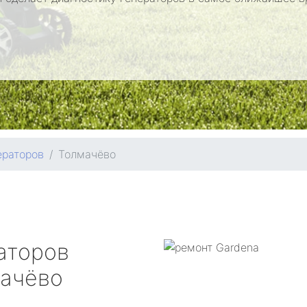
ераторов
Толмачёво
аторов
ачёво