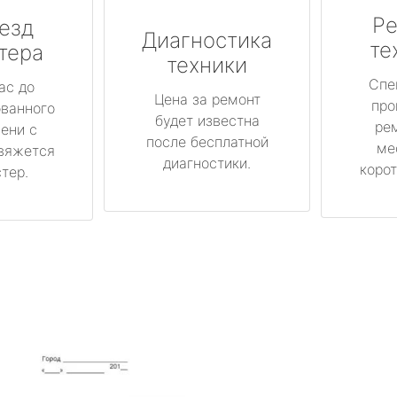
Ре
езд
Диагностика
те
тера
техники
Спе
ас до
Цена за ремонт
про
ованного
будет известна
ре
ени с
после бесплатной
ме
вяжется
диагностики.
корот
тер.