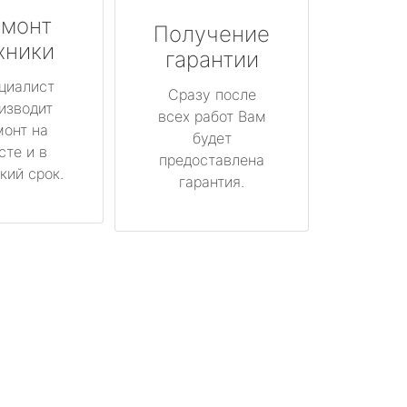
монт
Получение
хники
гарантии
циалист
Сразу после
изводит
всех работ Вам
монт на
будет
сте и в
предоставлена
кий срок.
гарантия.