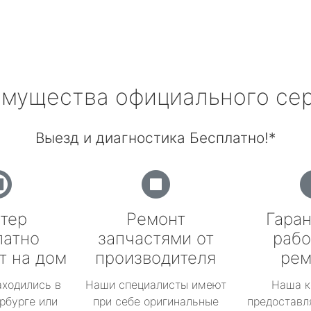
мущества официального се
Выезд и диагностика Бесплатно!*
тер
Ремонт
Гаран
латно
запчастями от
рабо
т на дом
производителя
рем
аходились в
Наши специалисты имеют
Наша к
рбурге или
при себе оригинальные
предоставл