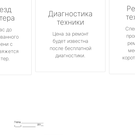
Ре
езд
Диагностика
те
тера
техники
Спе
ас до
Цена за ремонт
про
ованного
будет известна
ре
ени с
после бесплатной
ме
вяжется
диагностики.
корот
тер.