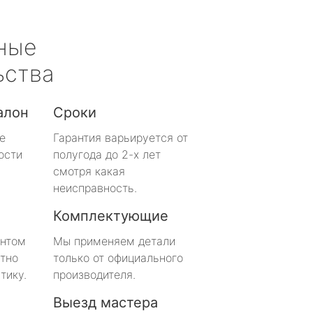
ные
ьства
алон
Сроки
е
Гарантия варьируется от
ости
полугода до 2-х лет
смотря какая
неисправность.
Комплектующие
онтом
Мы применяем детали
тно
только от официального
тику.
производителя.
Выезд мастера