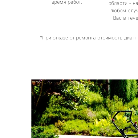
время работ.
области - н
любом случ
Вас в теч
*При отказе от ремонта стоимость диагн