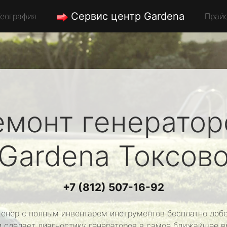
Сервис центр Gardena
География
Прай
емонт генератор
Gardena
Токсов
+7 (812) 507-16-92
енер с полным инвентарем инструментов бесплатно добе
и сделает диагностику генераторов в самое ближайшее в