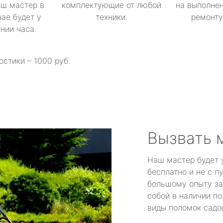
аш мастер в
комплектующие от любой
на выполнен
ае будет у
техники.
ремонту 
ении часа.
остики – 1000 руб.
Вызвать 
Наш мастер будет 
бесплатно и не с п
большому опыту за
собой в наличии по
виды поломок садов