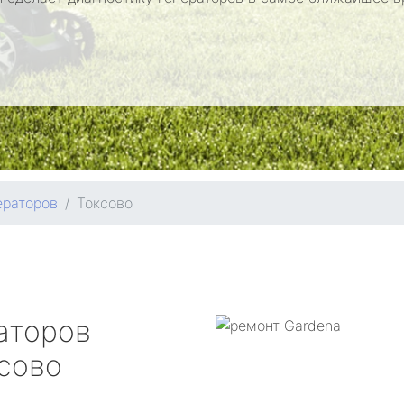
ераторов
Токсово
аторов
сово