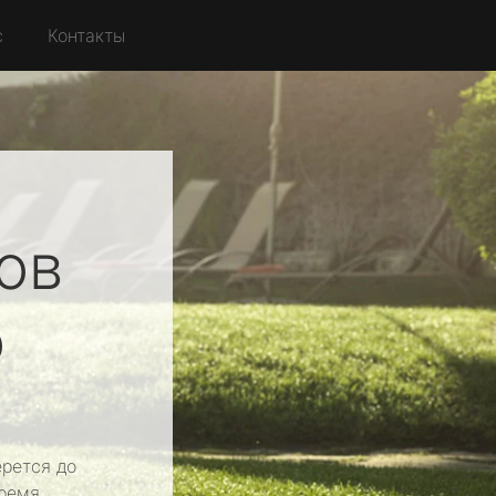
с
Контакты
ов
о
рется до
ремя.