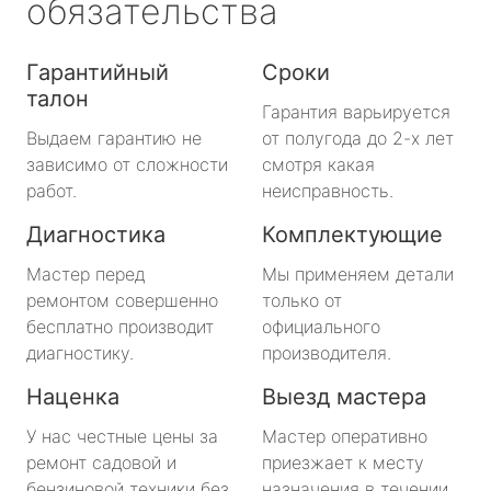
обязательства
Гарантийный
Сроки
талон
Гарантия варьируется
Выдаем гарантию не
от полугода до 2-х лет
зависимо от сложности
смотря какая
работ.
неисправность.
Диагностика
Комплектующие
Мастер перед
Мы применяем детали
ремонтом совершенно
только от
бесплатно производит
официального
диагностику.
производителя.
Наценка
Выезд мастера
У нас честные цены за
Мастер оперативно
ремонт садовой и
приезжает к месту
бензиновой техники без
назначения в течении