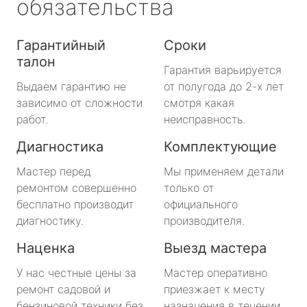
обязательства
Гарантийный
Сроки
талон
Гарантия варьируется
Выдаем гарантию не
от полугода до 2-х лет
зависимо от сложности
смотря какая
работ.
неисправность.
Диагностика
Комплектующие
Мастер перед
Мы применяем детали
ремонтом совершенно
только от
бесплатно производит
официального
диагностику.
производителя.
Наценка
Выезд мастера
У нас честные цены за
Мастер оперативно
ремонт садовой и
приезжает к месту
бензиновой техники без
назначения в течении