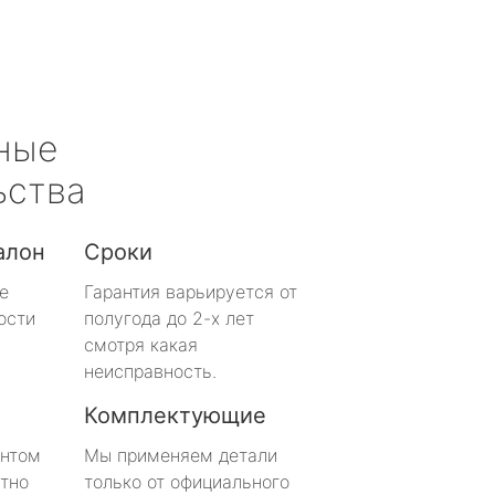
ные
ьства
алон
Сроки
е
Гарантия варьируется от
ости
полугода до 2-х лет
смотря какая
неисправность.
Комплектующие
онтом
Мы применяем детали
тно
только от официального