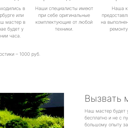
аходились в
Наши специалисты имеют
Наша к
рбурге или
при себе оригинальные
предоставл
аш мастер в
комплектующие от любой
на выполнен
ае будет у
техники.
ремонту 
ении часа.
остики – 1000 руб.
Вызвать 
Наш мастер будет 
бесплатно и не с п
большому опыту за