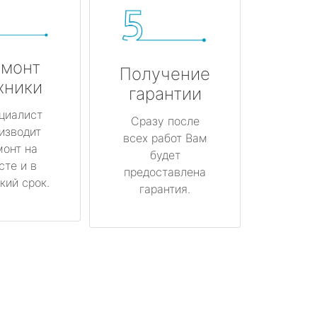
монт
Получение
хники
гарантии
циалист
Сразу после
изводит
всех работ Вам
монт на
будет
сте и в
предоставлена
кий срок.
гарантия.