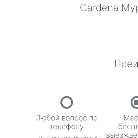
Gardena
Му
Преи
Любой вопрос по
Мас
телефону
бесп
выезжае