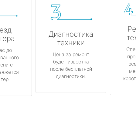
Ре
езд
Диагностика
те
тера
техники
Спе
ас до
Цена за ремонт
про
ованного
будет известна
ре
ени с
после бесплатной
ме
вяжется
диагностики.
корот
тер.