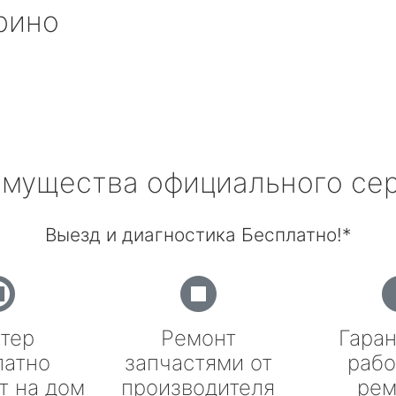
рино
мущества официального се
Выезд и диагностика Бесплатно!*
тер
Ремонт
Гаран
латно
запчастями от
рабо
т на дом
производителя
рем