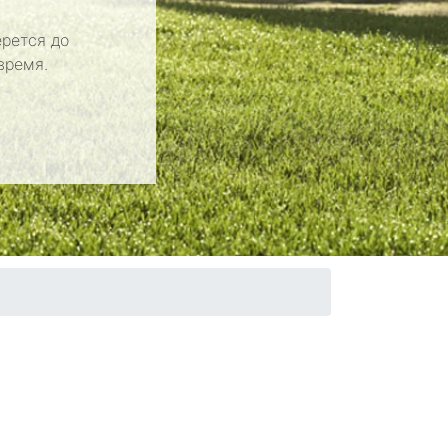
рется до
время.