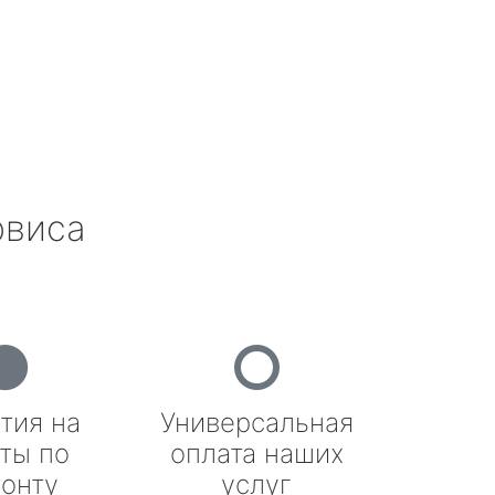
рвиса
тия на
Универсальная
ты по
оплата наших
онту
услуг