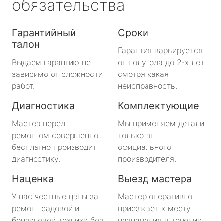
обязательства
Гарантийный
Сроки
талон
Гарантия варьируется
Выдаем гарантию не
от полугода до 2-х лет
зависимо от сложности
смотря какая
работ.
неисправность.
Диагностика
Комплектующие
Мастер перед
Мы применяем детали
ремонтом совершенно
только от
бесплатно производит
официального
диагностику.
производителя.
Наценка
Выезд мастера
У нас честные цены за
Мастер оперативно
ремонт садовой и
приезжает к месту
бензиновой техники без
назначения в течении