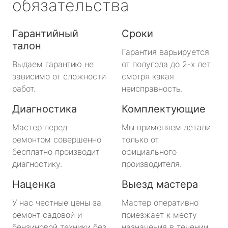
обязательства
Гарантийный
Сроки
талон
Гарантия варьируется
Выдаем гарантию не
от полугода до 2-х лет
зависимо от сложности
смотря какая
работ.
неисправность.
Диагностика
Комплектующие
Мастер перед
Мы применяем детали
ремонтом совершенно
только от
бесплатно производит
официального
диагностику.
производителя.
Наценка
Выезд мастера
У нас честные цены за
Мастер оперативно
ремонт садовой и
приезжает к месту
бензиновой техники без
назначения в течении