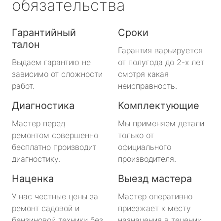
обязательства
Гарантийный
Сроки
талон
Гарантия варьируется
Выдаем гарантию не
от полугода до 2-х лет
зависимо от сложности
смотря какая
работ.
неисправность.
Диагностика
Комплектующие
Мастер перед
Мы применяем детали
ремонтом совершенно
только от
бесплатно производит
официального
диагностику.
производителя.
Наценка
Выезд мастера
У нас честные цены за
Мастер оперативно
ремонт садовой и
приезжает к месту
бензиновой техники без
назначения в течении