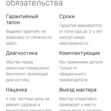
обязательства
Гарантийный
Сроки
талон
Гарантия варьируется
Выдаем гарантию не
от полугода до 2-х лет
зависимо от сложности
смотря какая
работ.
неисправность.
Диагностика
Комплектующие
Мастер перед
Мы применяем детали
ремонтом совершенно
только от
бесплатно производит
официального
диагностику.
производителя.
Наценка
Выезд мастера
У нас честные цены за
Мастер оперативно
ремонт садовой и
приезжает к месту
бензиновой техники без
назначения в течении