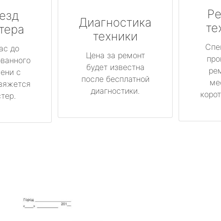
Ре
езд
Диагностика
те
тера
техники
Спе
ас до
Цена за ремонт
про
ованного
будет известна
ре
ени с
после бесплатной
ме
вяжется
диагностики.
корот
тер.