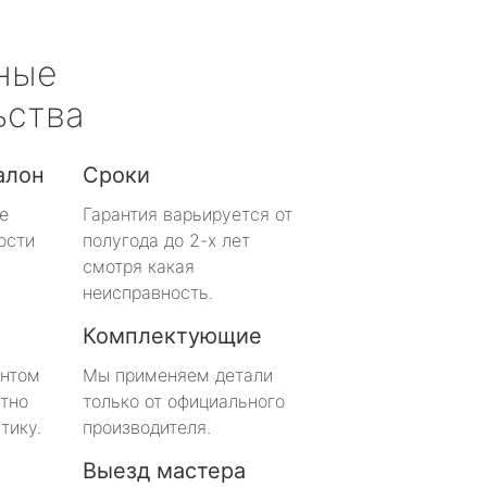
ные
ьства
алон
Сроки
е
Гарантия варьируется от
ости
полугода до 2-х лет
смотря какая
неисправность.
Комплектующие
онтом
Мы применяем детали
тно
только от официального
тику.
производителя.
Выезд мастера