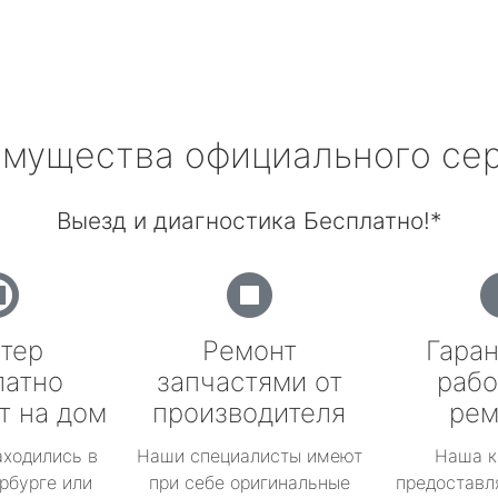
мущества официального се
Выезд и диагностика Бесплатно!*
тер
Ремонт
Гаран
латно
запчастями от
рабо
т на дом
производителя
рем
аходились в
Наши специалисты имеют
Наша к
рбурге или
при себе оригинальные
предоставл