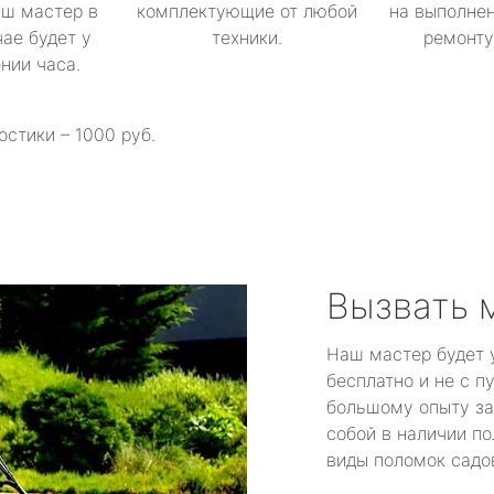
аш мастер в
комплектующие от любой
на выполнен
ае будет у
техники.
ремонту 
ении часа.
остики – 1000 руб.
Вызвать 
Наш мастер будет 
бесплатно и не с п
большому опыту за
собой в наличии по
виды поломок садов