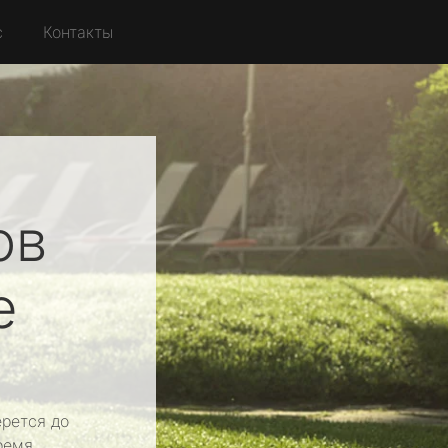
с
Контакты
ов
е
рется до
ремя.