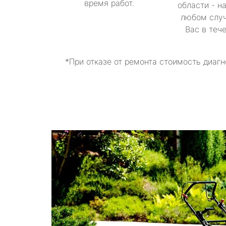
время работ.
области - н
любом случ
Вас в теч
*При отказе от ремонта стоимость диагн