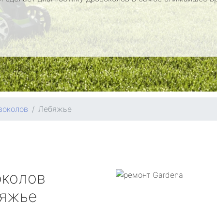
воколов
Лебяжье
околов
яжье