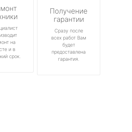
монт
Получение
хники
гарантии
циалист
Сразу после
изводит
всех работ Вам
монт на
будет
сте и в
предоставлена
кий срок.
гарантия.