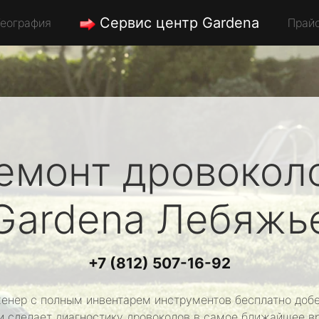
Сервис центр Gardena
География
Прай
емонт дровокол
Gardena
Лебяжь
+7 (812) 507-16-92
енер с полным инвентарем инструментов бесплатно добе
и сделает диагностику дровоколов в самое ближайшее в