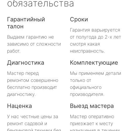
обязательства
Гарантийный
Сроки
талон
Гарантия варьируется
Выдаем гарантию не
от полугода до 2-х лет
зависимо от сложности
смотря какая
работ.
неисправность.
Диагностика
Комплектующие
Мастер перед
Мы применяем детали
ремонтом совершенно
только от
бесплатно производит
официального
диагностику.
производителя.
Наценка
Выезд мастера
У нас честные цены за
Мастер оперативно
ремонт садовой и
приезжает к месту
бензиновой техники без
назначения в течении