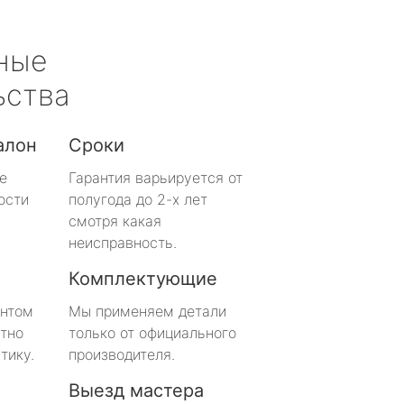
ные
ьства
алон
Сроки
е
Гарантия варьируется от
ости
полугода до 2-х лет
смотря какая
неисправность.
Комплектующие
онтом
Мы применяем детали
тно
только от официального
тику.
производителя.
Выезд мастера