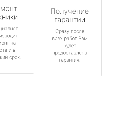
монт
Получение
хники
гарантии
циалист
Сразу после
изводит
всех работ Вам
монт на
будет
сте и в
предоставлена
кий срок.
гарантия.