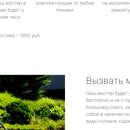
аш мастер в
комплектующие от любой
на выполнен
ае будет у
техники.
ремонту 
ении часа.
остики – 1000 руб.
Вызвать 
Наш мастер будет 
бесплатно и не с п
большому опыту за
собой в наличии по
виды поломок садов