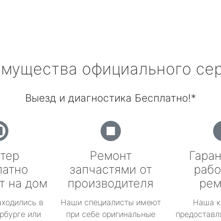
мущества официального се
Выезд и диагностика Бесплатно!*
тер
Ремонт
Гаран
латно
запчастями от
рабо
т на дом
производителя
рем
аходились в
Наши специалисты имеют
Наша к
рбурге или
при себе оригинальные
предоставл