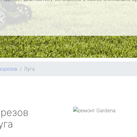
зорезов
Луга
орезов
уга