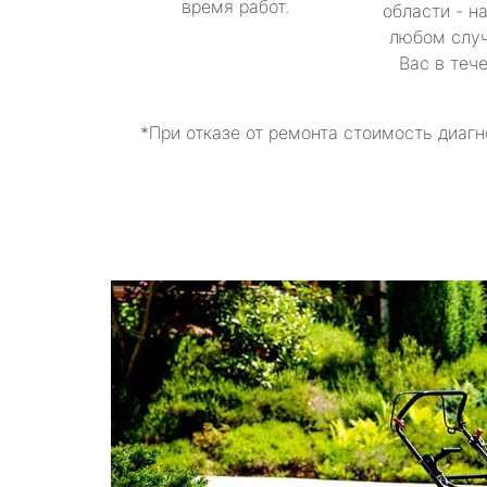
время работ.
области - н
любом случ
Вас в теч
*При отказе от ремонта стоимость диагн