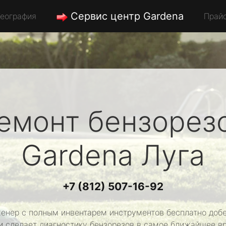
Сервис центр Gardena
География
Прай
емонт бензорез
Gardena
Луга
+7 (812) 507-16-92
енер с полным инвентарем инструментов бесплатно добе
и сделает диагностику бензорезов в самое ближайшее в