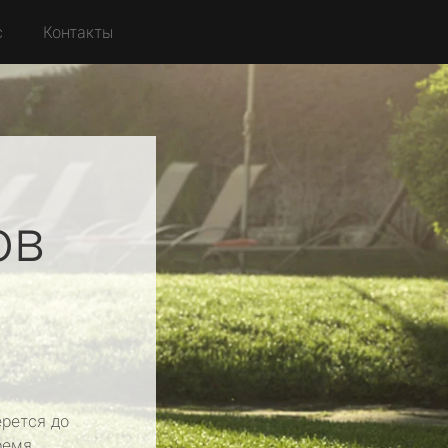
с
Контакты
ов
рется до
ремя.