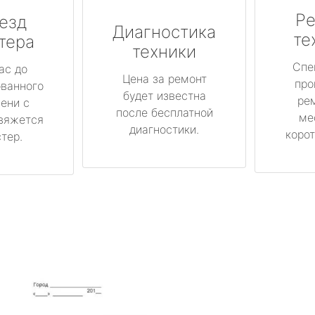
Ре
езд
Диагностика
те
тера
техники
Спе
ас до
Цена за ремонт
про
ованного
будет известна
ре
ени с
после бесплатной
ме
вяжется
диагностики.
корот
тер.