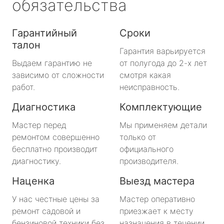
обязательства
Гарантийный
Сроки
талон
Гарантия варьируется
Выдаем гарантию не
от полугода до 2-х лет
зависимо от сложности
смотря какая
работ.
неисправность.
Диагностика
Комплектующие
Мастер перед
Мы применяем детали
ремонтом совершенно
только от
бесплатно производит
официального
диагностику.
производителя.
Наценка
Выезд мастера
У нас честные цены за
Мастер оперативно
ремонт садовой и
приезжает к месту
бензиновой техники без
назначения в течении