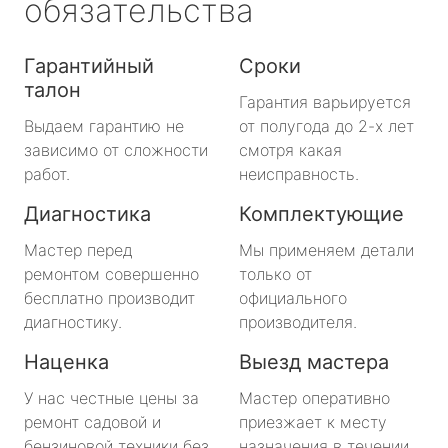
обязательства
Гарантийный
Сроки
талон
Гарантия варьируется
Выдаем гарантию не
от полугода до 2-х лет
зависимо от сложности
смотря какая
работ.
неисправность.
Диагностика
Комплектующие
Мастер перед
Мы применяем детали
ремонтом совершенно
только от
бесплатно производит
официального
диагностику.
производителя.
Наценка
Выезд мастера
У нас честные цены за
Мастер оперативно
ремонт садовой и
приезжает к месту
бензиновой техники без
назначения в течении