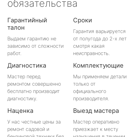
обязательства
Гарантийный
Сроки
талон
Гарантия варьируется
Выдаем гарантию не
от полугода до 2-х лет
зависимо от сложности
смотря какая
работ.
неисправность.
Диагностика
Комплектующие
Мастер перед
Мы применяем детали
ремонтом совершенно
только от
бесплатно производит
официального
диагностику.
производителя.
Наценка
Выезд мастера
У нас честные цены за
Мастер оперативно
ремонт садовой и
приезжает к месту
бензиновой техники без
назначения в течении